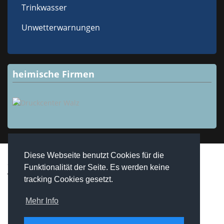
Trinkwasser
Unwetterwarnungen
heimische Firmen
Diese Webseite benutzt Cookies für die
Copyright © 2026 Westheim / Unterfranken. Alle Rechte
Funktionalität der Seite. Es werden keine
vorbehalten.
tracking Cookies gesetzt.
realized by
Computerservice Steuerwald
Wülfershausen
Mehr Info