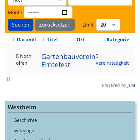
Month
Suchen
Zurücksetzen
Limit
Datum
Titel
Ort
Kategorie
Gartenbauverein
Noch
offen
Vereinstätigkeit
Erntefest
Powered by
JEM
Westheim
Geschichte
Synagoge