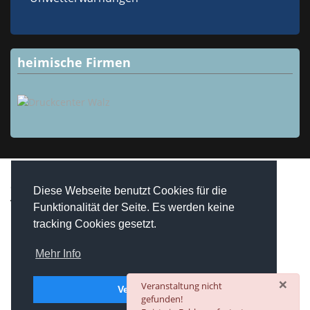
heimische Firmen
Copyright © 2026 Westheim / Unterfranken. Alle Rechte
Diese Webseite benutzt Cookies für die
vorbehalten.
Funktionalität der Seite. Es werden keine
realized by
Computerservice Steuerwald
Wülfershausen
tracking Cookies gesetzt.
Mehr Info
×
danger
Veranstaltung nicht
Verstanden
gefunden!