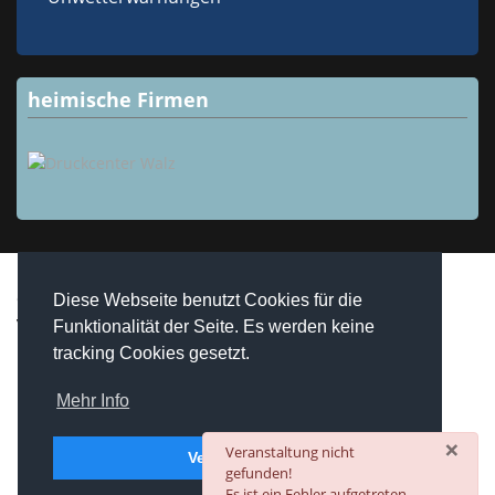
heimische Firmen
Copyright © 2026 Westheim / Unterfranken. Alle Rechte
Diese Webseite benutzt Cookies für die
vorbehalten.
Funktionalität der Seite. Es werden keine
realized by
Computerservice Steuerwald
Wülfershausen
tracking Cookies gesetzt.
Mehr Info
×
danger
Veranstaltung nicht
Verstanden
gefunden!
Es ist ein Fehler aufgetreten.