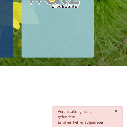
×
danger
Veranstaltung nicht
gefunden!
Es ist ein Fehler aufgetreten.