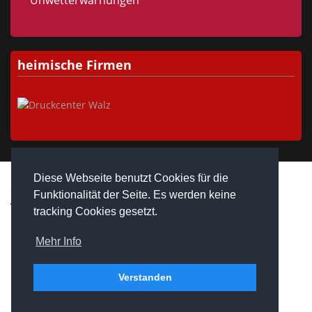
Unwetterwarnungen
heimische Firmen
Diese Webseite benutzt Cookies für die
Copyright © 2026 Westheim / Unterfranken. Alle Rechte
Funktionalität der Seite. Es werden keine
vorbehalten.
tracking Cookies gesetzt.
realized by
Computerservice Steuerwald
Wülfershausen
Mehr Info
Verstanden