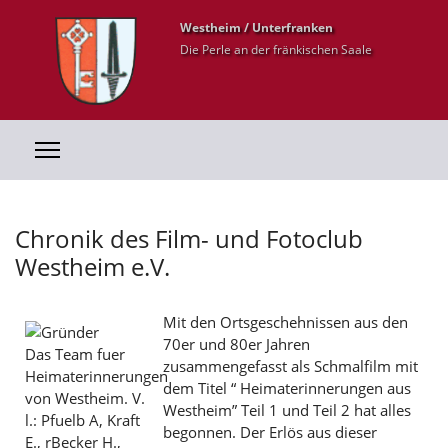
Westheim / Unterfranken
Die Perle an der fränkischen Saale
Chronik des Film- und Fotoclub
Westheim e.V.
Mit den Ortsgeschehnissen aus den
70er und 80er Jahren
Das Team fuer
zusammengefasst als Schmalfilm mit
Heimaterinnerungen
dem Titel “ Heimaterinnerungen aus
von Westheim. V.
Westheim” Teil 1 und Teil 2 hat alles
l.: Pfuelb A, Kraft
begonnen. Der Erlös aus dieser
E., rBecker H.,