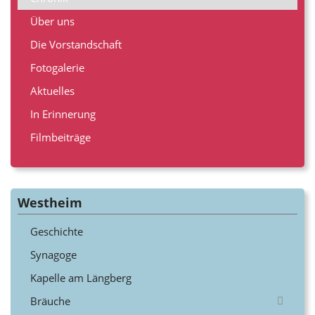
Über uns
Die Vorstandschaft
Fotogalerie
Aktuelles
In Erinnerung
Filmbeiträge
Westheim
Geschichte
Synagoge
Kapelle am Längberg
Bräuche