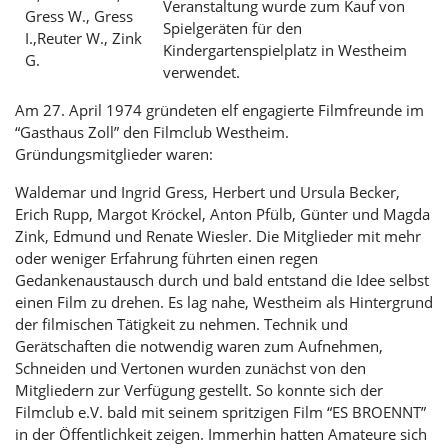
Veranstaltung wurde zum Kauf von
Gress W., Gress
Spielgeräten für den
I.,Reuter W., Zink
Kindergartenspielplatz in Westheim
G.
verwendet.
Am 27. April 1974 gründeten elf engagierte Filmfreunde im
“Gasthaus Zoll” den Filmclub Westheim.
Gründungsmitglieder waren:
Waldemar und Ingrid Gress, Herbert und Ursula Becker,
Erich Rupp, Margot Kröckel, Anton Pfülb, Günter und Magda
Zink, Edmund und Renate Wiesler. Die Mitglieder mit mehr
oder weniger Erfahrung führten einen regen
Gedankenaustausch durch und bald entstand die Idee selbst
einen Film zu drehen. Es lag nahe, Westheim als Hintergrund
der filmischen Tätigkeit zu nehmen. Technik und
Gerätschaften die notwendig waren zum Aufnehmen,
Schneiden und Vertonen wurden zunächst von den
Mitgliedern zur Verfügung gestellt. So konnte sich der
Filmclub e.V. bald mit seinem spritzigen Film “ES BROENNT”
in der Öffentlichkeit zeigen. Immerhin hatten Amateure sich