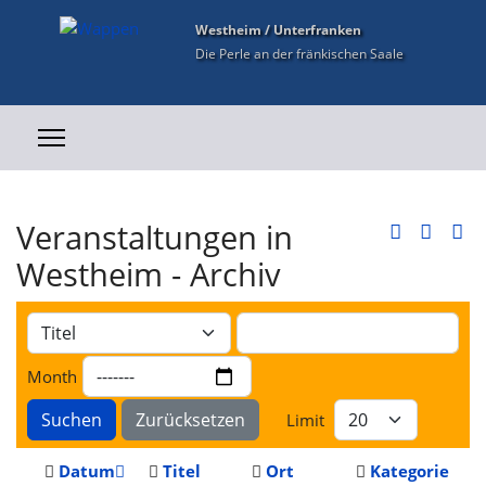
Westheim / Unterfranken
Die Perle an der fränkischen Saale
Veranstaltungen in
Westheim - Archiv
Month
Suchen
Zurücksetzen
Limit
Datum
Titel
Ort
Kategorie