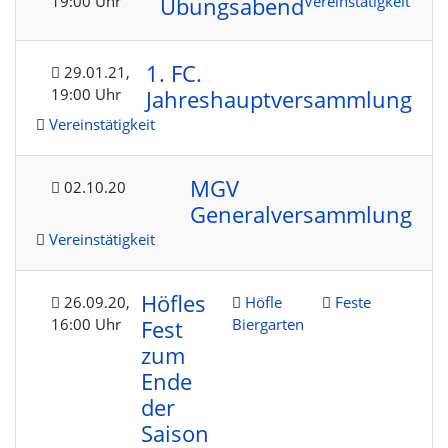
19:00 Uhr
Vereinstätigkeit
Übungsabend
1. FC.
29.01.21
,
19:00 Uhr
Jahreshauptversammlung
Vereinstätigkeit
MGV
02.10.20
Generalversammlung
Vereinstätigkeit
Höfles
26.09.20
,
Höfle
Feste
16:00 Uhr
Biergarten
Fest
zum
Ende
der
Saison