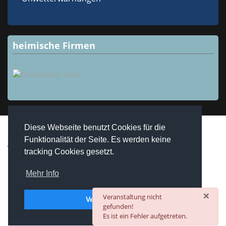
heimische Firmen
Diese Webseite benutzt Cookies für die
Copyright © 2026 Westheim / Unterfranken. Alle Rechte
Funktionalität der Seite. Es werden keine
vorbehalten.
tracking Cookies gesetzt.
realized by
Computerservice Steuerwald
Wülfershausen
Mehr Info
×
danger
Veranstaltung nicht
Verstanden
gefunden!
Es ist ein Fehler aufgetreten.