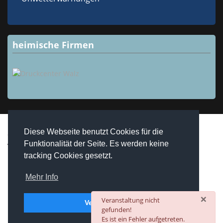
heimische Firmen
Diese Webseite benutzt Cookies für die
Copyright © 2026 Westheim / Unterfranken. Alle Rechte
Funktionalität der Seite. Es werden keine
vorbehalten.
realized by
Computerservice Steuerwald
Wülfershausen
tracking Cookies gesetzt.
Mehr Info
×
danger
Veranstaltung nicht
Verstanden
gefunden!
Es ist ein Fehler aufgetreten.