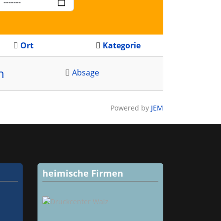
Ort
Kategorie
n
Absage
Powered by
JEM
heimische Firmen