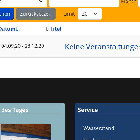
Month
chen
Zurücksetzen
Limit
Datum
Titel
Keine Veranstaltunge
04.09.20
- 28.12.20
d des Tages
Service
Wasserstand