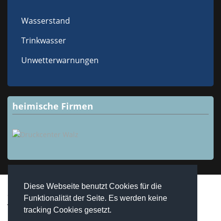
Wasserstand
Trinkwasser
Unwetterwarnungen
heimische Firmen
Diese Webseite benutzt Cookies für die
Copyright © 2026 Westheim / Unterfranken. Alle Rechte
Funktionalität der Seite. Es werden keine
vorbehalten.
tracking Cookies gesetzt.
realized by
Computerservice Steuerwald
Wülfershausen