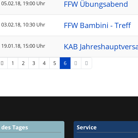
FFW Übungsabend
05.02.18
, 19:00 Uhr
FFW Bambini - Treff
03.02.18
, 10:30 Uhr
KAB Jahreshauptver
19.01.18
, 15:00 Uhr
1
2
3
4
5
6
d des Tages
Service