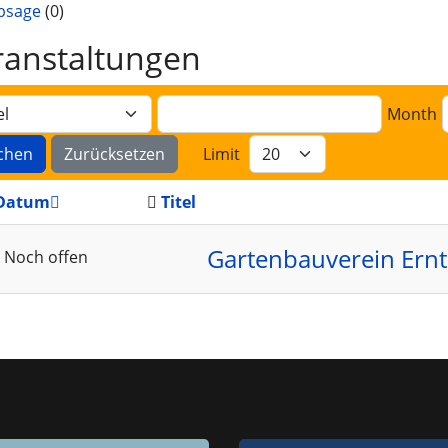
bsage
(0)
ranstaltungen
Month
chen
Zurücksetzen
Limit
Datum
Titel
Gartenbauverein Ernt
Noch offen